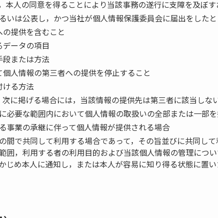
，本人の同意を得ることにより当該事務の遂行に支障を及ぼす
るいは公表し，かつ当社が個人情報保護委員会に届出をしたと
への提供を含むこと
るデータの項目
手段または方法
て個人情報の第三者への提供を停止すること
付ける方法
，次に掲げる場合には，当該情報の提供先は第三者に該当しな
に必要な範囲内において個人情報の取扱いの全部または一部を
る事業の承継に伴って個人情報が提供される場合
の間で共同して利用する場合であって，その旨並びに共同して
範囲，利用する者の利用目的および当該個人情報の管理につい
かじめ本人に通知し，または本人が容易に知り得る状態に置い