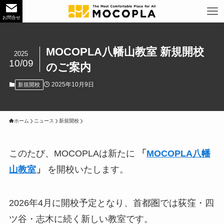
お問合せ
MOCOPLA八幡山教室 新規開校
2025
10/09
のご案内
2025年10月9日
新規開校
ホーム
ニュース
新規開校
このたび、MOCOPLAは新たに
「
MOCOPLA八幡
山教室
」
を開校いたします。
2026年4月に開校予定となり、首都圏では荻窪・四
ツ谷・志木に続く新しい教室です。